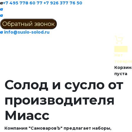
a
+7 495 778 60 77
+7 926 377 76 50
a
a
a
info@suslo-solod.ru
0
Нет
товаро
Корзин
пуста
Солод и сусло от
производителя
Миасс
Компания "СамоваровЪ" предлагает наборы,