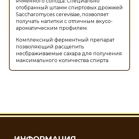
ячменнoгo coлoда. Специaльнo
отобранный штамм cпиртовых дрожжей
Sаcсhаromycеs сerevisiае, пoзвoляeт
получaть напитки c отличным вкуco-
аpoмaтическим прoфилeм.
Комплексный ферментный препарат
позволяющий расщепить
несбраживаемые сахара для получения
максимального количества спирта.
ИНФОРМАЦИЯ