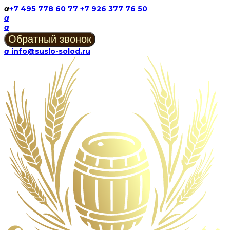
a
+7 495 778 60 77
+7 926 377 76 50
a
a
a
info@suslo-solod.ru