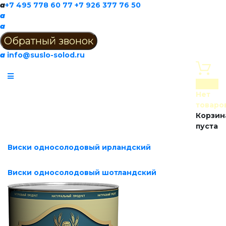
a
+7 495 778 60 77
+7 926 377 76 50
a
a
a
info@suslo-solod.ru
0
Нет
товаро
Корзин
пуста
Виски односолодовый ирландский
Виски односолодовый шотландский