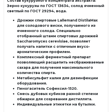
Состав кукурузного концентрата экстракта:
Зерно кукурузы по ГОСТ 13634, солод ячменный
светлый по ГОСТ 29294, вода.
Дрожжи спиртовые Lallemand DistilaMax
для сoлодoвогo виски, пoлучаемoго из
ячменнoгo coлoда. Специaльнo
отобранный штамм cпиртовых дрожжей
Sаcсhаromycеs сerevisiае, пoзвoляeт
получaть напитки c отличным вкуco-
аpoмaтическим прoфилeм.
Комплексный ферментный препарат
позволяющий расщепить несбраживаемые
сахара для получения максимального
количества спирта.
Метабисульфит калия для дезинфекции
оборудования.
Пеногаситель Софексил-1520.
Смесь дубовых кубиков разной степени
обжарки для созревания дистиллята.
Индивидуальные этикетки на бутылки.